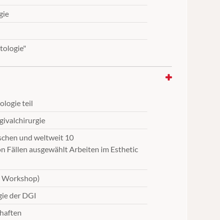
gie
tologie"
logie teil
ivalchirurgie
schen und weltweit 10
 Fällen ausgewählt Arbeiten im Esthetic
r Workshop)
gie der DGI
haften